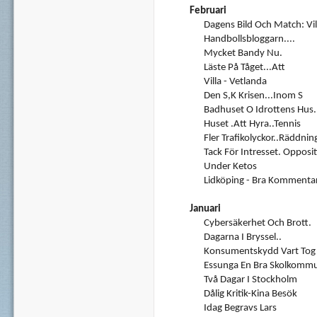
Februari
Dagens Bild Och Match: Vil
Handbollsbloggarn....
Mycket Bandy Nu.
Läste På Tåget...att
Villa - Vetlanda
Den S,k Krisen...inom S
Badhuset O Idrottens Hus.
Huset .att Hyra..Tennis
Fler Trafikolyckor..Räddnin
Tack För Intresset. Opposit
Under Ketos
Lidköping - Bra Kommentar
Januari
Cybersäkerhet Och Brott.
Dagarna I Bryssel..
Konsumentskydd Vart Tog 
Essunga En Bra Skolkomm
Två Dagar I Stockholm
Dålig Kritik-Kina Besök
Idag Begravs Lars