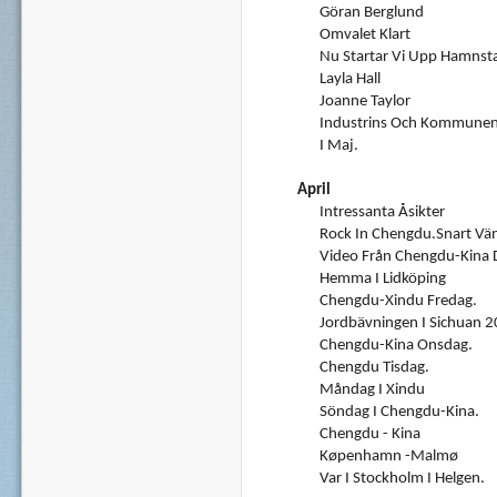
Göran Berglund
Omvalet Klart
Nu Startar Vi Upp Hamnst
Layla Hall
Joanne Taylor
Industrins Och Kommunen
I Maj.
April
Intressanta Åsikter
Rock In Chengdu.Snart Vän
Video Från Chengdu-Kina 
Hemma I Lidköping
Chengdu-Xindu Fredag.
Jordbävningen I Sichuan 
Chengdu-Kina Onsdag.
Chengdu Tisdag.
Måndag I Xindu
Söndag I Chengdu-Kina.
Chengdu - Kina
Køpenhamn -Malmø
Var I Stockholm I Helgen.