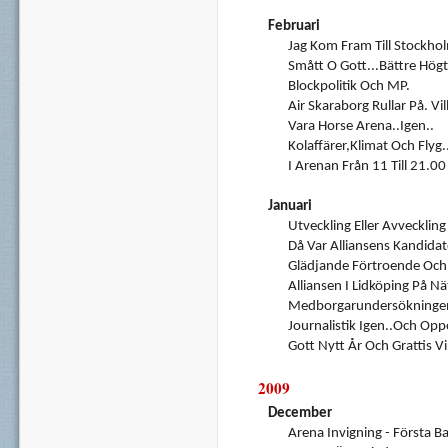
Februari
Jag Kom Fram Till Stockholm 
Smått O Gott...Bättre Högta
Blockpolitik Och MP.
Air Skaraborg Rullar På. Vi
Vara Horse Arena..Igen..
Kolaffärer,klimat Och Flyg.
I Arenan Från 11 Till 21.00
Januari
Utveckling Eller Avvecklin
Då Var Alliansens Kandidate
Glädjande Förtroende Och 
Alliansen I Lidköping På Nät
Medborgarundersökninge
Journalistik Igen..och Opp
Gott Nytt År Och Grattis Vil
2009
December
Arena Invigning - Första 