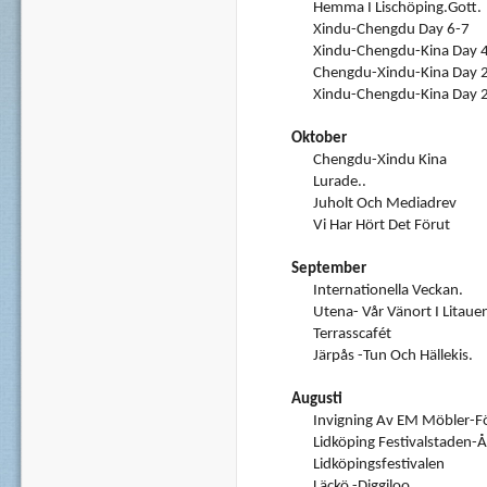
Hemma I Lischöping.Gott.
Xindu-Chengdu Day 6-7
Xindu-Chengdu-Kina Day 
Chengdu-Xindu-Kina Day 
Xindu-Chengdu-Kina Day 2
Oktober
Chengdu-Xindu Kina
Lurade..
Juholt Och Mediadrev
Vi Har Hört Det Förut
September
Internationella Veckan.
Utena- Vår Vänort I Litaue
Terrasscafét
Järpås -Tun Och Hällekis.
Augusti
Invigning Av EM Möbler-F
Lidköping Festivalstaden-
Lidköpingsfestivalen
Läckö -Diggiloo