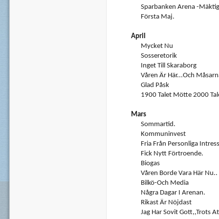
Sparbanken Arena -Mäktig
Första Maj.
April
Mycket Nu
Sosseretorik
Inget Till Skaraborg
Våren Är Här...och Måsarn
Glad Påsk
1900 Talet Mötte 2000 Tale
Mars
Sommartid.
Kommuninvest
Fria Från Personliga Intre
Fick Nytt Förtroende.
Biogas
Våren Borde Vara Här Nu.. 
Bilkö-Och Media
Några Dagar I Arenan.
Rikast Är Nöjdast
Jag Har Sovit Gott,,trots At