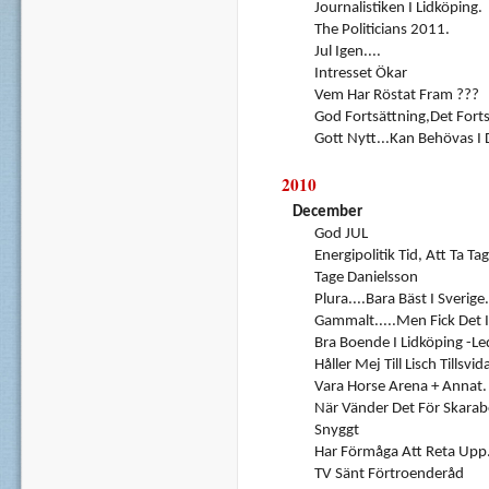
Journalistiken I Lidköping.
The Politicians 2011.
Jul Igen....
Intresset Ökar
Vem Har Röstat Fram ???
God Fortsättning,det Forts
Gott Nytt...Kan Behövas I D
2010
December
God JUL
Energipolitik Tid, Att Ta Ta
Tage Danielsson
Plura....Bara Bäst I Sverige.
Gammalt.....men Fick Det I
Bra Boende I Lidköping -Le
Håller Mej Till Lisch Tillsvid
Vara Horse Arena + Annat.
När Vänder Det För Skarab
Snyggt
Har Förmåga Att Reta Upp..
TV Sänt Förtroenderåd