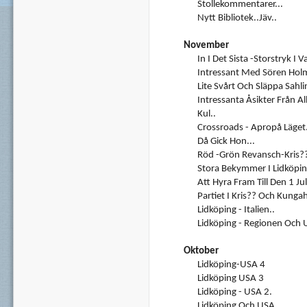
Stollekommentarer...
Nytt Bibliotek..Jäv..
November
In I Det Sista -Storstryk I V
Intressant Med Sören Hol
Lite Svårt Och Släppa Sahli
Intressanta Åsikter Från Al
Kul..
Crossroads - Apropå Läget.
Då Gick Hon...
Röd -Grön Revansch-Kris?
Stora Bekymmer I Lidköpin
Att Hyra Fram Till Den 1 Ju
Partiet I Kris?? Och Kunga
Lidköping - Italien..
Lidköping - Regionen Och 
Oktober
Lidköping-USA 4
Lidköping USA 3
Lidköping - USA 2.
Lidköping Och USA