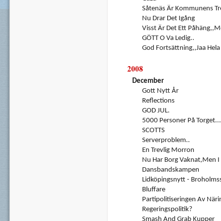
Såtenäs Är Kommunens Tred
Nu Drar Det Igång
Visst Är Det Ett Påhäng,,me
GÖTT O Va Ledig..
God Fortsättning,,jaa Hela 
2008
December
Gott Nytt År
Reflections
GOD JUL.
5000 Personer På Torget....
SCOTTS
Serverproblem..
En Trevlig Morron
Nu Har Borg Vaknat,men I 
Dansbandskampen
Lidköpingsnytt - Broholms
Bluffare
Partipolitiseringen Av Näri
Regeringspolitik?
Smash And Grab Kupper