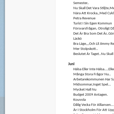
Semester..
Nu Skall Det Vara Stiljte,m
Nära Att Krocka,,med Cyklis
Petra Revenue
Turist I Sin Egen Kommun
Försvarsfrågan, Otroligt Då
Det Är Bra Som Det Är..gör
Läckö
Bra Läge,,,och Lil Jimmy R
Mer Stolpskott..
Beslutet Är Taget..Nu Skall 
Juni
Hälsa Eller Inte Hälsa....elle
Många Stora Frågor Nu..
Arbetarekommunen Har Sagt
Midsommar,inget Spel...
Mycket Hall Nu
Budget 2009 Antagen.
Kouvola
Dålig Vecka För Alliansen...
Är I Stockholm För Att Up