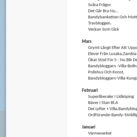
Svåra Frågor
Det Går Bra Nu...
Bandybanketten Och Mott
Travbloggen.
Veckan Som Gick
Mars
Grymt Långt Efter Att Upp
Elever Från Lusaka,Zambia H
Ökat Stöd För S - Nu Blir De
Bandybloggarn -Villa-Bolln
Polishus Och Konst,
Bandybloggarn-Villa-Kungä
Februari
Superliberaler I Lidköping
Bäver I Stan Bl.a
Det Lyfter + Villa,bandyblo
Ordförande-Bandy-Stöldlig
Januari
Värmeverket