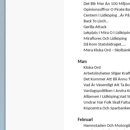
Det Blir Mer Än 100 Miljon
Opinionssiffror O Pirate Bay
Centern I Lidköping ..Är På
Back To Lisch..
Gerilla Attack
Lekplats I Mira O I Lidköpi
Miraflores Och Lidköping
Då Kom Statsbidraget....
Mera Kloka Ord --Skolbän
Mars
Kloka Ord
Arbetslösheten Stiger Kraf
Det Kommer Att Bli Ännu T
Vad Är Väsentligt Att Ta Bo
Vardagspolitiken I Andra
Alliansen I Lidköping,vad S
Undrar När Folk Skall Fatta
Köpcentra Och Sparbanke
Februari
Hamnstaden Och Motorgår