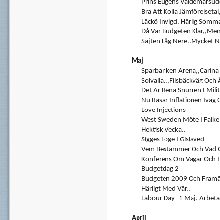
Prins Eugens Valdemarsu
Bra Att Kolla Jämförelsetal,
Läckö Invigd. Härlig Somma
Då Var Budgeten Klar,,men
Sajten Låg Nere..Mycket 
Maj
Sparbanken Arena,,Carina 
Solvalla...Filsbäckväg Och 
Det Är Rena Snurren I Milit
Nu Rasar Inflationen Iväg
Love Injections
West Sweden Möte I Falke
Hektisk Vecka..
Sigges Loge I Gislaved
Vem Bestämmer Och Vad G
Konferens Om Vägar Och I
Budgetdag 2
Budgeten 2009 Och Framåt
Härligt Med Vår..
Labour Day- 1 Maj. Arbeta
April