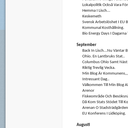
Lokalpolitik Också Vara För
Hemma I Lisch...
Keskemeth
Svensk Arbetslöshet I EU 
Kommunal Kosthållning.
Bio Energy Days I Dagarna 
September
Back In Lisch...Nu Väntar 
Ohio. En Lantbruks Stat..
Columbus Ohio Samt Näst L
Riktig Trevlig Vecka.
Min Blog Är Kommunens,,
Intressant Dag..
Välkommen Till Min Blog Al
Arenor
Fiskeområde Och Besöksnä
Då Kom Stats Stödet Till 
Arenan O Stadsträdgården
EU Konferens I Lidköping.
Augusti