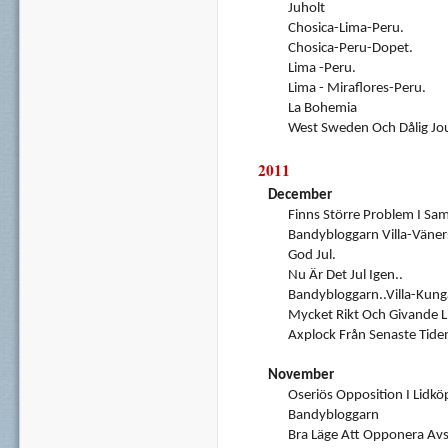
Juholt
Chosica-Lima-Peru.
Chosica-Peru-Dopet.
Lima -Peru.
Lima - Miraflores-Peru.
La Bohemia
West Sweden Och Dålig Jour
2011
December
Finns Större Problem I Sa
Bandybloggarn Villa-Väner
God Jul.
Nu Är Det Jul Igen..
Bandybloggarn..Villa-Kung
Mycket Rikt Och Givande L
Axplock Från Senaste Tide
November
Oseriös Opposition I Lidkö
Bandybloggarn
Bra Läge Att Opponera Av