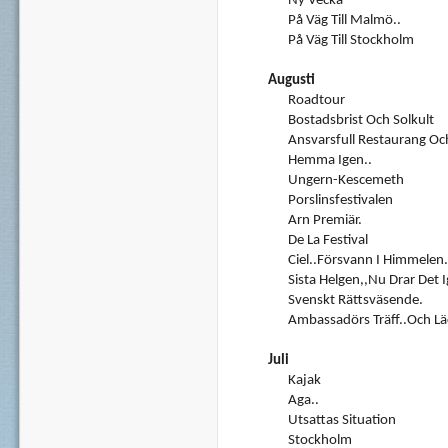
Ny Vecka
På Väg Till Malmö..
På Väg Till Stockholm
Augusti
Roadtour
Bostadsbrist Och Solkult
Ansvarsfull Restaurang Oc
Hemma Igen..
Ungern-Kescemeth
Porslinsfestivalen
Arn Premiär.
De La Festival
Ciel..försvann I Himmelen.
Sista Helgen,,nu Drar Det I
Svenskt Rättsväsende.
Ambassadörs Träff..och L
Juli
Kajak
Aga..
Utsattas Situation
Stockholm