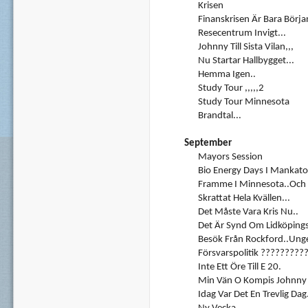
Krisen
Finanskrisen Är Bara Början
Resecentrum Invigt...
Johnny Till Sista Vilan,,,
Nu Startar Hallbygget...
Hemma Igen..
Study Tour ,,,,,2
Study Tour Minnesota
Brandtal...
September
Mayors Session
Bio Energy Days I Mankato
Framme I Minnesota..och H
Skrattat Hela Kvällen...
Det Måste Vara Kris Nu..
Det Är Synd Om Lidköpings
Besök Från Rockford..Unge
Försvarspolitik ?????????
Inte Ett Öre Till E 20.
Min Vän O Kompis Johnny F
Idag Var Det En Trevlig Dag.