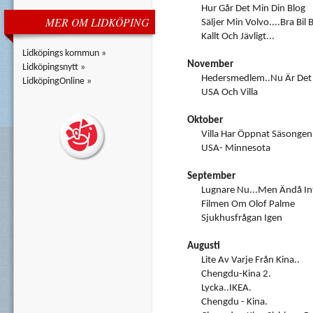
Hur Går Det Min Din Blog
MER OM LIDKÖPING
Säljer Min Volvo....Bra Bil B
Kallt Och Jävligt...
Lidköpings kommun »
November
Lidköpingsnytt »
Hedersmedlem..nu Är Det S
LidköpingOnline »
USA Och Villa
Oktober
Villa Har Öppnat Säsongen
USA- Minnesota
September
Lugnare Nu...men Ändå In
Filmen Om Olof Palme
Sjukhusfrågan Igen
Augusti
Lite Av Varje Från Kina..
Chengdu-Kina 2.
Lycka..IKEA.
Chengdu - Kina.