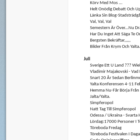
Körv Med Mos ...
Helt Onödig Debatt Och U
Länka Sin Blog-Stadsträdg
Val, Val, Val
Semestern Är Över...Nu Dr
Har Du Inget Att Säga Te O
Bergsten Bekräftar,,,,,
Bilder Från Krym Och Yalta
Juli
Sverige Ett U Land ??? Wie
Vladimir Majakovski - Vad 
Snart 20 År Sedan Berlinmu
Yalta Konferensen 4-11 Fe
Hemma Nu-Får Börja Från 
Jalta/Yalta.
Simpferopol
Natt Tag Till Simpferopol
Odessa / Ukraina - Svarta 
Lördag:17000 Personer I 
Töreboda Fredag
Töreboda Festivalen I Daga