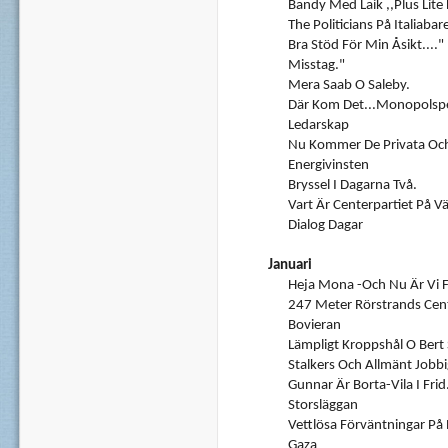
Bandy Med Laik ,,plus Lite 
The Politicians På Italiab
Bra Stöd För Min Åsikt...."
Misstag."
Mera Saab O Saleby.
Där Kom Det...Monopolspe
Ledarskap
Nu Kommer De Privata Och 
Energivinsten
Bryssel I Dagarna Två.
Vart Är Centerpartiet På V
Dialog Dagar
Januari
Heja Mona -och Nu Är Vi 
247 Meter Rörstrands Cen
Bovieran
Lämpligt Kroppshål O Bert
Stalkers Och Allmänt Jobbi
Gunnar Är Borta-Vila I Frid
Storsläggan
Vettlösa Förväntningar På 
Gaza