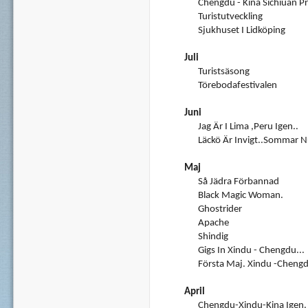
Chengdu - Kina Sichiuan 
Turistutveckling
Sjukhuset I Lidköping
Juli
Turistsäsong
Törebodafestivalen
Juni
Jag Är I Lima ,Peru Igen..
Läckö Är Invigt..Sommar 
Maj
Så Jädra Förbannad
Black Magic Woman.
Ghostrider
Apache
Shindig
Gigs In Xindu - Chengdu...
Första Maj. Xindu -Chengd
April
Chengdu-Xindu-Kina Igen.