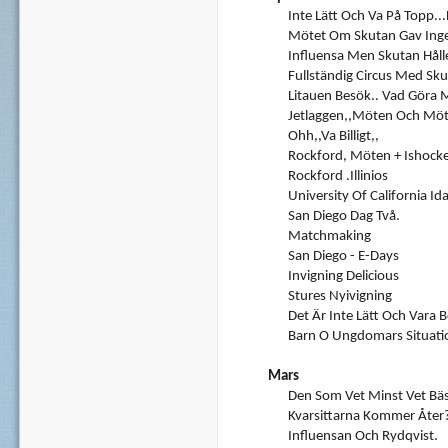
Inte Lätt Och Va På Topp...
Mötet Om Skutan Gav Inge
Influensa Men Skutan Hålle
Fullständig Circus Med Sku
Litauen Besök.. Vad Göra
Jetlaggen,,möten Och Mö
Ohh,,va Billigt,,
Rockford, Möten + Ishocke
Rockford .Illinios
University Of California Ida
San Diego Dag Två.
Matchmaking
San Diego - E-Days
Invigning Delicious
Stures Nyivigning
Det Är Inte Lätt Och Vara 
Barn O Ungdomars Situatio
Mars
Den Som Vet Minst Vet Bäs
Kvarsittarna Kommer Åter
Influensan Och Rydqvist.