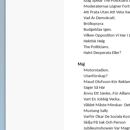
Idag Spelar The Politicians
Moderaternas Lögner Forts
Att Prata Utan Att Veta V
Vad Är Demokrati.
Bröllopsyra
Budgetdax Igen.
Vilken Opposition Vi Har I 
Hektisk Helg
The Politicians.
Halvt Desperata Eller?
Maj
Motorstadion.
Utanförskap?
Maud Olofsson Kör Reklam
Säger Så Här
Ännu Ett Sänke..för Allian
Vart En Jobbig Vecka..
Våldet Måste Minskas- Det
Mustang Sally
Varför Ökar De Sociala Ko
Skilja På Sak Och Person
Jubileumshowen Var Magni