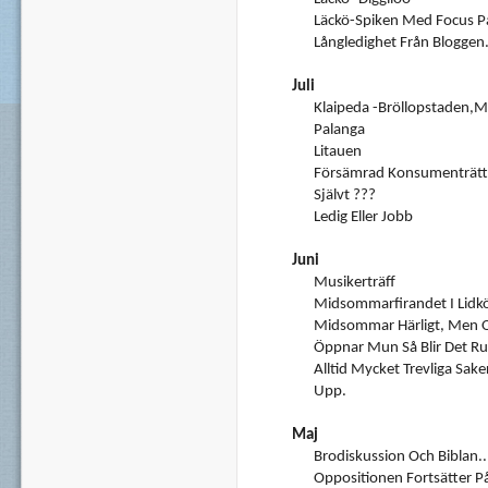
Läckö-Spiken Med Focus P
Långledighet Från Bloggen
Juli
Klaipeda -Bröllopstaden,m
Palanga
Litauen
Försämrad Konsumenträtt,
Självt ???
Ledig Eller Jobb
Juni
Musikerträff
Midsommarfirandet I Lidk
Midsommar Härligt, Men O
Öppnar Mun Så Blir Det Rub
Alltid Mycket Trevliga Sake
Upp.
Maj
Brodiskussion Och Biblan..
Oppositionen Fortsätter P