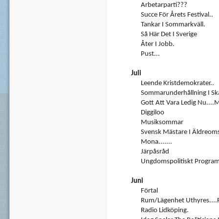
Arbetarparti???
Succe För Årets Festival..
Tankar I Sommarkväll.
Så Här Det I Sverige
Åter I Jobb.
Pust...
Juli
Leende Kristdemokrater..
Sommarunderhållning I Ska
Gott Att Vara Ledig Nu....
Diggiloo
Musiksommar
Svensk Mästare I Äldreomso
Mona.......
Järpåsråd
Ungdomspolitiskt Progra
Juni
Förtal
Rum/lägenhet Uthyres....
Radio Lidköping.