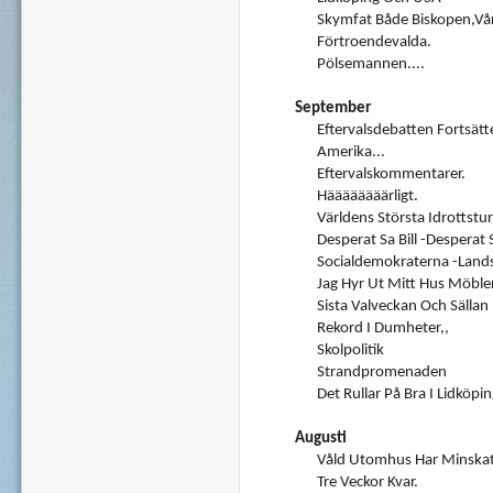
Skymfat Både Biskopen,vå
Förtroendevalda.
Pölsemannen....
September
Eftervalsdebatten Fortsätt
Amerika...
Eftervalskommentarer.
Häääääääärligt.
Världens Största Idrottstur
Desperat Sa Bill -Desperat S
Socialdemokraterna -Lands
Jag Hyr Ut Mitt Hus Möbler
Sista Valveckan Och Sällan 
Rekord I Dumheter,,
Skolpolitik
Strandpromenaden
Det Rullar På Bra I Lidköpi
Augusti
Våld Utomhus Har Minska
Tre Veckor Kvar.