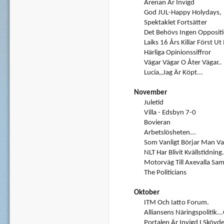
Arenan Är Invigd
God JUL-Happy Holydays,
Spektaklet Fortsätter
Det Behövs Ingen Oppositi
Laiks 16 Års Killar Först Ut
Härliga Opinionssiffror
Vägar Vägar O Åter Vägar..
Lucia,,Jag Är Köpt...
November
Juletid
Villa - Edsbyn 7-0
Bovieran
Arbetslösheten...
Som Vanligt Börjar Man Val
NLT Har Blivit Kvällstidning.
Motorväg Till Axevalla Sa
The Politicians
Oktober
ITM Och Iatto Forum.
Alliansens Näringspolitik...
Portalen Är Invigd I Skövde