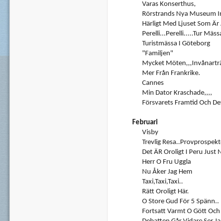
Varas Konserthus,
Rörstrands Nya Museum I
Härligt Med Ljuset Som Är 
Perelli...Perelli.....Tur Mäs
Turistmässa I Göteborg
"Familjen"
Mycket Möten,,,invånarträ
Mer Från Frankrike.
Cannes
Min Dator Kraschade,,,,
Försvarets Framtid Och De
Februari
Visby
Trevlig Resa..Provprospekt
Det ÄR Oroligt I Peru Just 
Herr O Fru Uggla
Nu Åker Jag Hem
Taxi,Taxi,Taxi..
Rätt Oroligt Här.
O Store Gud För 5 Spänn..
Fortsatt Varmt O Gött Och