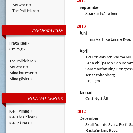
2017
My world »
September
The Politicians »
Sparkar Igång Igen
2013
INFORMATION
Juni
Finns Väl Inga Läsare Kvar.
Fråga Kjell »
Om mig »
April
Tid För Vår Och Värme Nu
The Politicians »
Lena Philipsson Och Komm
My world »
Sammanfattning Kongress
Mina intressen »
Jens Stoltenberg
Mina gäster »
Hej Igen..
Januari
BILDGALLERIER
Gott Nytt ÅR
2012
Kjell i vimlet »
Kjells bra bilder »
December
Kjell på resa »
Skall Du Inte Svara Bertil 
Backgårdens Bygg