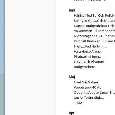
Goda Opinionssiffror.
Juni
Härligt Med Sol Och Politi
Sol...vad Gött..och Skutan 
Dagens Budgetdebatt Och 
Välkommen Till Törebodafe
Nyföretagande,,o Kinabes
Dubbelt Budskap,,,ibland L
Frisk,,,,Vad Härligt.....
Vara Horse Arena
Piratpartiet Igen,,
Eu Val Och Piratparti
Budgetarbete
Maj
Livet Går Vidare
Woodstock 40 År.
Oooojj,,,vad Jag Ligger Ef
Jag Är Tyvärr Sjuk...
1 MAJ
April