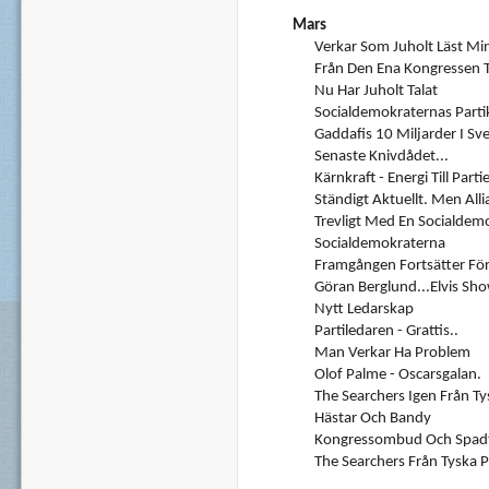
Mars
Verkar Som Juholt Läst Min B
Från Den Ena Kongressen T
Nu Har Juholt Talat
Socialdemokraternas Parti
Gaddafis 10 Miljarder I Sv
Senaste Knivdådet...
Kärnkraft - Energi Till Partie
Ständigt Aktuellt. Men All
Trevligt Med En Socialdem
Socialdemokraterna
Framgången Fortsätter För 
Göran Berglund...Elvis Sho
Nytt Ledarskap
Partiledaren - Grattis..
Man Verkar Ha Problem
Olof Palme - Oscarsgalan.
The Searchers Igen Från T
Hästar Och Bandy
Kongressombud Och Spad
The Searchers Från Tyska 