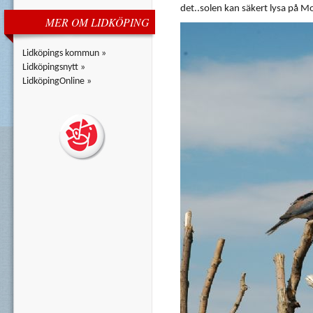
det..solen kan säkert lysa på M
MER OM LIDKÖPING
Lidköpings kommun »
Lidköpingsnytt »
LidköpingOnline »