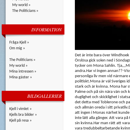
My world »
The Politicians »
INFORMATION
Fråga Kjell »
Om mig »
Det är inte bara över Windhoek 
The Politicians »
Örslösa gick solen ned i Söndags
My world »
tycker om Mona Sahlin. Tja,,,M
andra.Har vi ingen annan??-Visst
Mina intressen »
personliga liv men vid närmare e
Mina gäster »
politiskt.Mona är väl Sveriges i
stark och är kvinna. Mona har s
Palme och på sin nära vän och 
BILDGALLERIER
duglighet och skicklighet i stat
det detta med Toblerone och pa
och allmän oreda i sitt privatliv
Kjell i vimlet »
att ingen i Monas närhet kunde t
Kjells bra bilder »
inte lätt alla gånger. Att vara 
Kjell på resa »
sin kvinna.Har man rätt att var
vara tredubbeltarbetande kvinna 