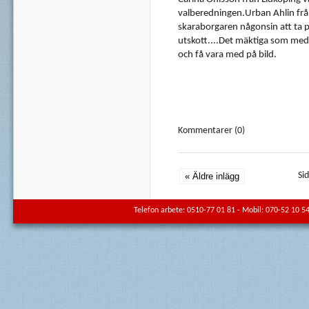
valberedningen
.Urban
Ahlin
fr
skaraborgaren
någonsin
att
ta
p
utskott
....Det
mäktiga
som
media
och
få
vara
med
på
bild
.
Kommentarer (0)
Si
Telefon arbete: 0510-77 01 81 - Mobil: 070-52 10 54