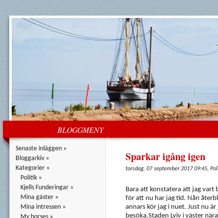
BLOGGMENY
Senaste inläggen »
Sparkar igång igen
Bloggarkiv »
Kategorier »
torsdag, 07 september 2017 09:45, Poli
Politik »
Kjells Funderingar »
Bara att konstatera att jag vart b
Mina gäster »
för att nu har jag tid. Nån åte
Mina intressen »
annars kör jag i nuet. Just nu är
besöka.Staden Lviv i väster nära
My horses »