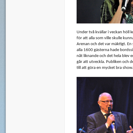
Under
två
kvällar
i
veckan
höll
k
för
att
alla
som
ville
skulle
kunn
Arenan
och
det
var
mäktigt
. En
alla
1600
gästerna
hade
bordssi
nåt
liknande
och
det
hela
blev
e
går
att
utveckla
.
Publiken
och
d
till
att
göra
en
mycket
bra show