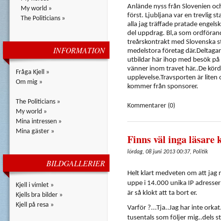
Anlände nyss från Slovenien och 
My world »
först. Ljubljana var en trevlig 
The Politicians »
alla jag träffade pratade engels
del uppdrag. Bl,a som ordförande
treårskontrakt med Slovenska st
INFORMATION
medelstora företag där.Deltagar
utbildar här ihop med besök på 
vänner inom travet här..De körd
Fråga Kjell »
upplevelse.Travsporten är liten o
Om mig »
kommer från sponsorer.
The Politicians »
Kommentarer (0)
My world »
Mina intressen »
Mina gäster »
Finns väl inga läsare 
lördag, 08 juni 2013 00:37, Politik
BILDGALLERIER
Helt
klart
medveten
om
att
jag
uppe
i 14.000
unika
IP
adresser
Kjell i vimlet »
är
så
klokt
att
ta
bort
er
.
Kjells bra bilder »
Kjell på resa »
Varför
?...Tja..Jag
har
inte
orkat
tusentals
som
följer
mig..dels
s