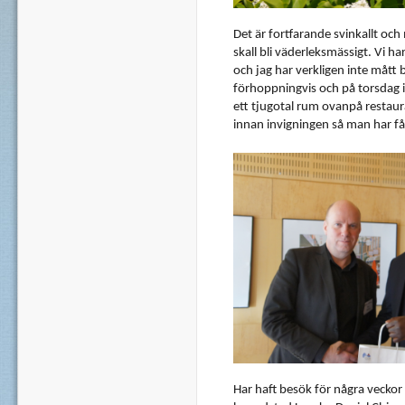
Det
är
fortfarande
svinkallt
och
skall
bli
väderleksmässigt
. Vi
ha
och
jag
har
verkligen
inte
mått
b
förhoppningvis
och
på
torsdag
ett
tjugotal
rum
ovanpå
restau
innan
invigningen
så
man
har
få
Har
haft
besök
för
några
veckor