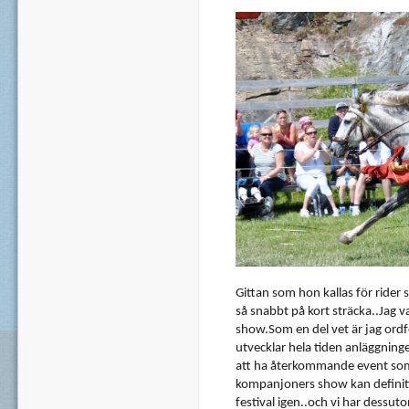
Gittan
som
hon
kallas
för
rider
så
snabbt
på
kort
sträcka..Jag
v
show.Som en del vet
är
jag
ord
utvecklar
hela
tiden
anläggning
att
ha
återkommande
event
so
kompanjoners
show
kan
definit
festival igen..och vi
har
dessut