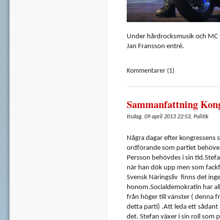
Under
hårdrocksmusik
och
MC
Jan
Fransson
entré
.
Kommentarer (1)
Sammanfattning Kong
tisdag, 09 april 2013 22:53, Politik
Några
dagar
efter
kongressens
s
ordförande
som
partiet
behöve
Persson
behövdes
i sin tid.Stef
när
han
dök
upp
men
som
fack
Svensk
Näringsliv
finns
det
ing
honom.Socialdemokratin
har
al
från
höger
till
vänster
(
denna
f
detta
parti
) .Att
leda
ett
sådant
det
. Stefan
växer
i sin roll
som
p