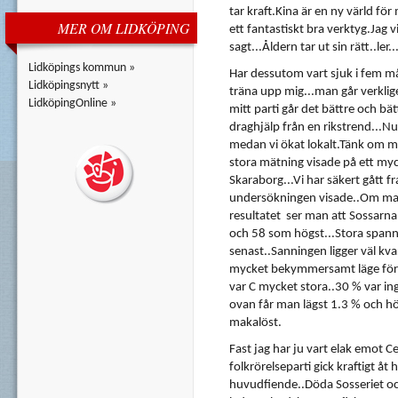
tar kraft.Kina
är
en
ny
värld
för
MER OM LIDKÖPING
ett
fantastiskt
bra verktyg.Jag
vi
sagt...Åldern tar
ut
sin rätt..ler..
Lidköpings kommun »
Har
dessutom
vart
sjuk
i
fem
må
Lidköpingsnytt »
träna
upp
mig...man
går
verklig
LidköpingOnline »
mitt
parti
går
det
bättre
och
bät
draghjälp
från
en rikstrend...N
medan
vi
ökat
lokalt.Tänk
om
m
stora
mätning
visade
på
ett
myc
Skaraborg...Vi
har
säkert
gått
f
undersökningen
visade..Om m
resultatet
ser
man
att
Sossarna
och
58
som
högst...Stora
span
senast..Sanningen
ligger
väl
kva
mycket
bekymmersamt
läge
för
var
C
mycket
stora..30 %
var
in
ovan
får
man
lägst
1.3 %
och
hö
makalöst
.
Fast jag
har
ju
vart
elak
emot
Ce
folkrörelseparti
gick
kraftigt
åt
h
huvudfiende..Döda
Sosseriet
o