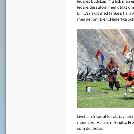
ledares
budskap
. Nu
fick
man e
ledare
,
dessutom
med
dåligt
om
bli....Särskilt med
tanke
på
alla
med
genom
åren..Hederliga
oc
Livet
är
så
kuuul
för
att
jag
hela
människor.Här
ser
ni
Birgitta
Fre
som
det
heter
.