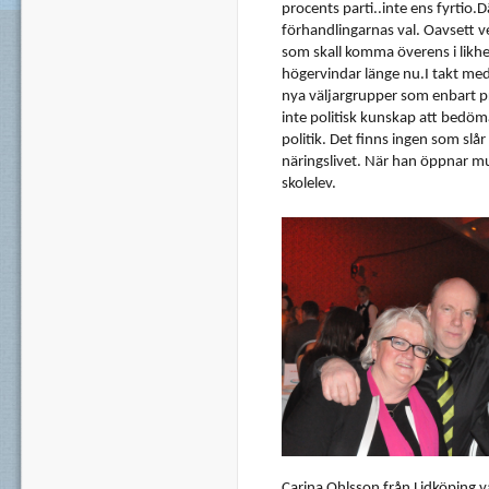
procents
parti..inte
ens
fyrtio.D
förhandlingarnas
val
.
Oavsett
v
som
skall
komma
överens
i
likh
högervindar
länge
nu.I
takt
me
nya
väljargrupper
som
enbart
p
inte
politisk
kunskap
att
bedöm
politik
.
Det
finns
ingen
som
slår
näringslivet
.
När
han
öppnar
m
skolelev
.
Carina
Ohlsson
från
Lidköping
v