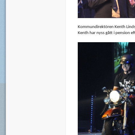
Kommundirektören
Kenth
Lind
Kenth
har
nyss
gått
i pension
ef