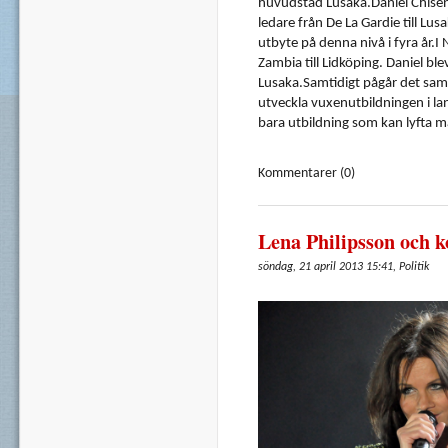
huvudstad
Lusaka.Daniel
Chise
ledare
från
De La
Gardie
till Lus
utbyte
på
denna
nivå
i
fyra
år.I
Zambia till
Lidköping
. Daniel
ble
Lusaka.Samtidigt
pågår
det
sam
utveckla
vuxenutbildningen
i l
bara
utbildning
som
kan
lyfta
m
Kommentarer (0)
Lena Philipsson och 
söndag, 21 april 2013 15:41, Politik