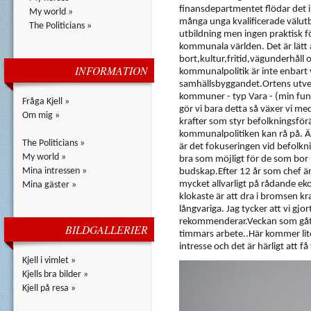
finansdepartmentet flödar det inte
My world »
många unga kvalificerade välut
The Politicians »
utbildning men ingen praktisk f
kommunala världen. Det är lätt a
bort,kultur,fritid,vägunderhå
INFORMATION
kommunalpolitik är inte enbart 
samhällsbyggandet.Ortens utvec
kommuner - typ Vara - (min fund
Fråga Kjell »
gör vi bara detta så växer vi med
Om mig »
krafter som styr befolkningsför
kommunalpolitiken kan rå på. Är
The Politicians »
är det fokuseringen vid befolknin
My world »
bra som möjligt för de som bor
Mina intressen »
budskap.Efter 12 år som chef är
mycket allvarligt på rådande ek
Mina gäster »
klokaste är att dra i bromsen kra
långvariga. Jag tycker att vi gjo
rekommenderar.Veckan som gått h
BILDGALLERIER
timmars arbete..Här kommer lite 
intresse och det är härligt att 
Kjell i vimlet »
Kjells bra bilder »
Kjell på resa »