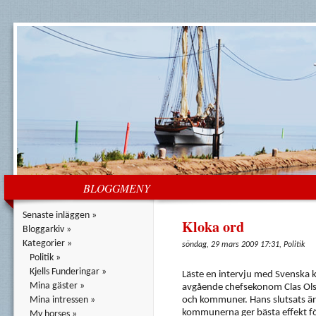
BLOGGMENY
Senaste inläggen »
Kloka ord
Bloggarkiv »
Kategorier »
söndag, 29 mars 2009 17:31, Politik
Politik »
Kjells Funderingar »
Läste en intervju med Svenska
Mina gäster »
avgående chefsekonom Clas Olss
Mina intressen »
och kommuner. Hans slutsats är a
kommunerna ger bästa effekt fö
My horses »