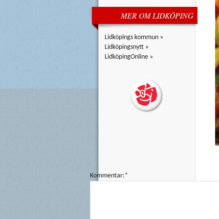
MER OM LIDKÖPING
Lidköpings kommun »
Lidköpingsnytt »
LidköpingOnline »
Kommentar:*