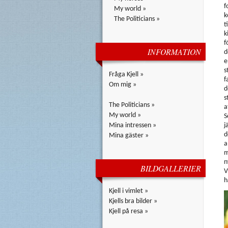
f
My world »
k
The Politicians »
t
k
f
INFORMATION
d
e
s
Fråga Kjell »
f
Om mig »
d
s
The Politicians »
a
My world »
S
Mina intressen »
j
d
Mina gäster »
a
m
n
BILDGALLERIER
V
h
Kjell i vimlet »
Kjells bra bilder »
Kjell på resa »