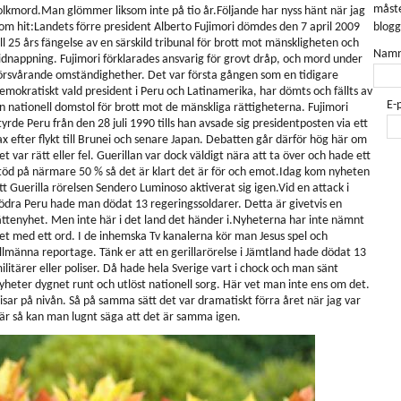
måste
olkmord.Man glömmer liksom inte på tio år.Följande har nyss hänt när jag
om hit:Landets förre president Alberto Fujimori dömdes den 7 april 2009
blogg
ill 25 års fängelse av en särskild tribunal för brott mot mänskligheten och
Namn
idnappning. Fujimori förklarades ansvarig för grovt dråp, och mord under
örsvårande omständighether. Det var första gången som en tidigare
emokratiskt vald president i Peru och Latinamerika, har dömts och fällts av
E-
n nationell domstol för brott mot de mänskliga rättigheterna. Fujimori
tyrde Peru från den 28 juli 1990 tills han avsade sig presidentposten via ett
ax efter flykt till Brunei och senare Japan. Debatten går därför hög här om
et var rätt eller fel. Guerillan var dock väldigt nära att ta över och hade ett
töd på närmare 50 % så det är klart det är för och emot.Idag kom nyheten
tt Guerilla rörelsen Sendero Luminoso aktiverat sig igen.Vid en attack i
ödra Peru hade man dödat 13 regeringssoldarer. Detta är givetvis en
ättenyhet. Men inte här i det land det händer i.Nyheterna har inte nämnt
et med ett ord. I de inhemska Tv kanalerna kör man Jesus spel och
llmänna reportage. Tänk er att en gerillarörelse i Jämtland hade dödat 13
ilitärer eller poliser. Då hade hela Sverige vart i chock och man sänt
yheter dygnet runt och utlöst nationell sorg. Här vet man inte ens om det.
isar på nivån. Så på samma sätt det var dramatiskt förra året när jag var
är så kan man lugnt säga att det är samma igen.