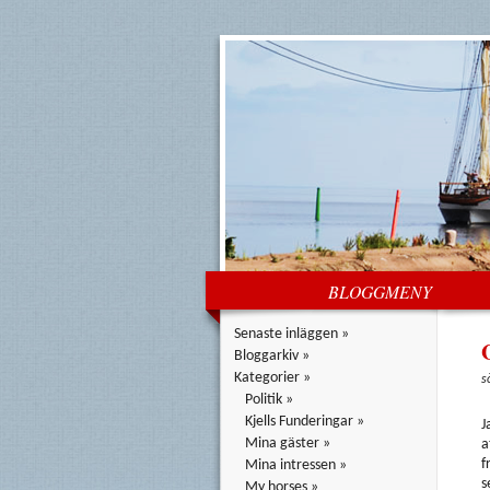
BLOGGMENY
Senaste inläggen »
Bloggarkiv »
Kategorier »
s
Politik »
Kjells Funderingar »
J
Mina gäster »
a
f
Mina intressen »
s
My horses »