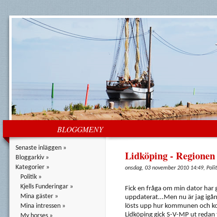
BLOGGMENY
Senaste inläggen »
Lidköping - Regionen
Bloggarkiv »
Kategorier »
onsdag, 03 november 2010 14:49, Polit
Politik »
Kjells Funderingar »
Fick en fråga om min dator har g
Mina gäster »
uppdaterat...Men nu är jag igå
Mina intressen »
lösts upp hur kommunen och ko
Lidköping gick S-V-MP ut reda
My horses »