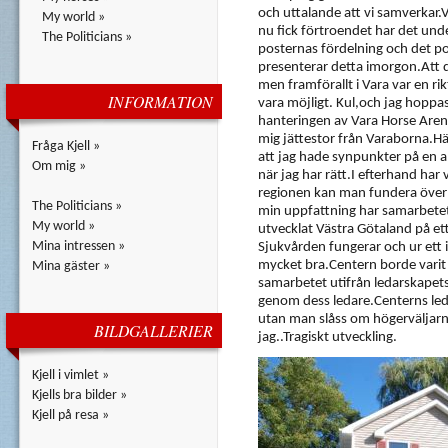
och uttalande att vi samverkar.V
My world »
nu fick förtroendet har det und
The Politicians »
posternas fördelning och det p
presenterar detta imorgon.Att d
men framförallt i Vara var en rik
INFORMATION
vara möjligt. Kul,och jag hoppas 
hanteringen av Vara Horse Arena g
mig jättestor från Varaborna.Här 
Fråga Kjell »
att jag hade synpunkter på en 
Om mig »
när jag har rätt.I efterhand har v
regionen kan man fundera över 
The Politicians »
min uppfattning har samarbetet
My world »
utvecklat Västra Götaland på ett 
Mina intressen »
Sjukvården fungerar och ur ett 
mycket bra.Centern borde varit 
Mina gäster »
samarbetet utifrån ledarskapets
genom dess ledare.Centerns led
utan man slåss om högerväljarna
BILDGALLERIER
jag..Tragiskt utveckling.
Kjell i vimlet »
Kjells bra bilder »
Kjell på resa »