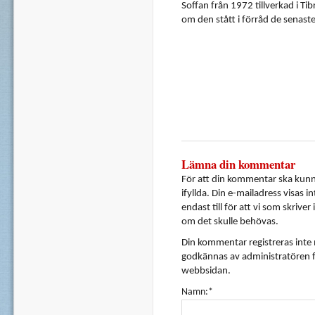
Soffan
från
1972
tillverkad
i
Tib
om
den
stått
i
förråd
de
senast
Lämna din kommentar
För att din kommentar ska kunna
ifyllda. Din e-mailadress visas i
endast till för att vi som skrive
om det skulle behövas.
Din kommentar registreras inte
godkännas av administratören f
webbsidan.
Namn:*