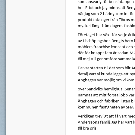
som
ansvarig
för
bensintappen
hos
Frick
och
jag
minns
att
Beng
när
jag
som
21
åring
kom
in
för
produktkataloger
från
Tibros
mö
mycket
långt
från
dagens
fashi
Företaget
har
växt
för
varje
årt
av
Lischöpingsbor
.
Bengts
barn
möblers
franchise
koncept
och
där
för
knappt
fem
år
sedan.Mi
till
mej.Vill
genomföra
samma
k
De
var
starten
till
det
som
blir
Ä
detalj
vart
vi
kunde
lägga
ett
ny
Änghagen
var
möjlig
om
vi
kom
över
Sandviks
hemlighus..Sena
nämnas
att
mitt
första
jobb
var
Änghagen
och
fabriken
i
stan
bl
kommunen
fastigheten
av
SNA
Verkligen
trevligt
att
få
vart
me
Anderssons
familj.Jag
har
vart
till bra
pris
.