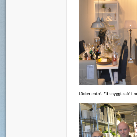
Läcker
entré
.
Ett
snyggt
café
fin