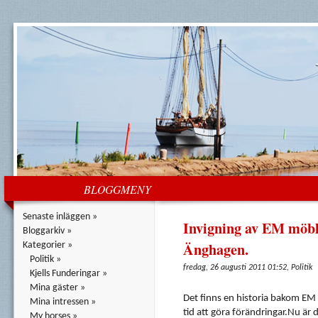
BLOGGMENY
Senaste inläggen »
Invigning av EM möbl
Bloggarkiv »
Änghagen.
Kategorier »
Politik »
fredag, 26 augusti 2011 01:52, Politik
Kjells Funderingar »
Mina gäster »
Det
finns
en
historia
bakom
EM
Mina intressen »
tid
att
göra
förändringar.Nu
är
d
My horses »