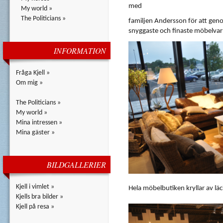
med
My world »
The Politicians »
familjen
Andersson
för
att
gen
snyggaste
och
finaste
möbelvar
INFORMATION
Fråga Kjell »
Om mig »
The Politicians »
My world »
Mina intressen »
Mina gäster »
BILDGALLERIER
Kjell i vimlet »
Hela
möbelbutiken
kryllar
av
lä
Kjells bra bilder »
Kjell på resa »