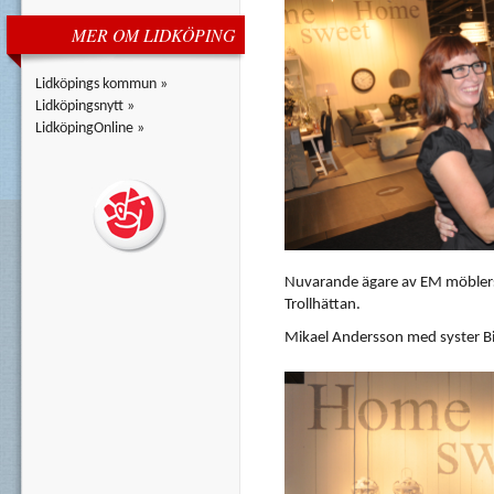
MER OM LIDKÖPING
Lidköpings kommun »
Lidköpingsnytt »
LidköpingOnline »
Nuvarande
ägare
av
EM
möbler
Trollhättan
.
Mikael
Andersson
med
syster
B