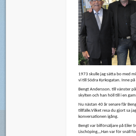
1973
skulle
jag
sätta
bo
med m
vi till
Södra
Kyrkogatan
.
Inne
på
Bengt
Andersson
. till
vänster
på
skylten
och
han
höll
till i en
gam
Nu
nästan
40
år
senare
får
Beng
tillfälle.Vilket
resa
du
gjort
sa
jag
konversationen
igång
.
Bengt
var
bilförsäljare
på
Eiler
S
Lischöping
,,,Han
var
för
snäll
fö