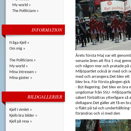
My world »
The Politicians »
INFORMATION
Fråga Kjell »
Om mig »
Årets första Maj var ett genombr
The Politicians »
senaste åren att fira 1 maj ge
My world »
och någon mer och pratade på vår
Miljöpartiet också är med och se.
Mina intressen »
med och arrangera.Det blev ett 
Mina gäster »
blev bra. För första gången gic
- Byt Regering. Det blev en bra
ungdomar från SSU -Miljöparti
BILDGALLERIER
säkert förbättras ytterligare så a
deltagare.Det gäller att få en b
o fläkt på tal och underhållning
Kjell i vimlet »
förändras och vi med den
Kjells bra bilder »
Kjell på resa »