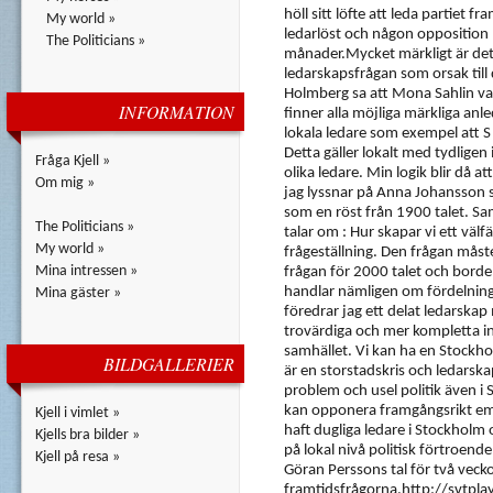
höll sitt löfte att leda partiet fr
My world »
ledarlöst och någon opposition
The Politicians »
månader.Mycket märkligt är det
ledarskapsfrågan som orsak till 
Holmberg sa att Mona Sahlin va
INFORMATION
finner alla möjliga märkliga anl
lokala ledare som exempel att S 
Detta gäller lokalt med tydligen
Fråga Kjell »
olika ledare. Min logik blir då att
Om mig »
jag lyssnar på Anna Johansson så
som en röst från 1900 talet. S
The Politicians »
talar om : Hur skapar vi ett välf
My world »
frågeställning. Den frågan måste
Mina intressen »
frågan för 2000 talet och borde
handlar nämligen om fördelninge
Mina gäster »
föredrar jag ett delat ledarskap
trovärdiga och mer kompletta in
samhället. Vi kan ha en Stockhol
BILDGALLERIER
är en storstadskris och ledarska
problem och usel politik även i
kan opponera framgångsrikt emot
Kjell i vimlet »
haft dugliga ledare i Stockholm 
Kjells bra bilder »
på lokal nivå politisk förtroend
Kjell på resa »
Göran Perssons tal för två veck
framtidsfrågorna.http://svtpl