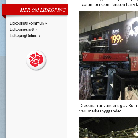
_goran_persson Persson har vilat
MER OM LIDKÖPING
Lidköpings kommun »
Lidköpingsnytt »
LidköpingOnline »
Dressman använder sig av Rolli
varumärkesbyggandet.