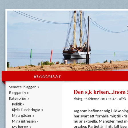
BLOGGMENY
Senaste inläggen »
Den s,k krisen...inom 
Bloggarkiv »
Kategorier »
tisdag, 15 februari 2011 14:47, Politik
Politik »
Kjells Funderingar »
Jag som befinner mig i Lidköpin
Mina gäster »
har svårt att förhålla mig till 
Mina intressen »
nu är aktuella. Mängder med me
orsaker. Partiet är i fritt fall lä
My horses »