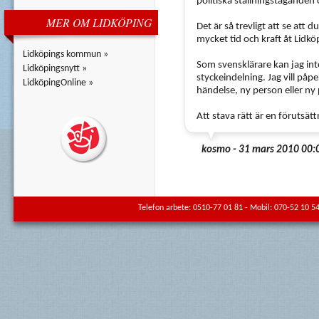
politiska ställningstaganden
MER OM LIDKÖPING
Det är så trevligt att se att 
mycket tid och kraft åt Lidkö
Lidköpings kommun »
Som svensklärare kan jag inte 
Lidköpingsnytt »
styckeindelning. Jag vill påpe
LidköpingOnline »
händelse, ny person eller ny 
Att stava rätt är en förutsättn
kosmo - 31 mars 2010 00:
Telefon arbete: 0510-77 01 81 - Mobil: 070-52 10 54