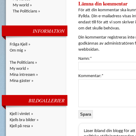
Lämna din kommentar
My world »
För att din kommentar ska kunna
The Politicians »
ifyllda. Din e-mailadress visas i
endast till för att vi som skrive
om det skulle behövas.
INFORMATION
Din kommentar registreras inte
godkännas av administratören f
Fråga Kjell »
webbsidan.
Om mig »
Namn:*
The Politicians »
My world »
Mina intressen »
Kommentar:*
Mina gäster »
BILDGALLERIER
Kjell i vimlet »
Kjells bra bilder »
Kjell på resa »
Läser ibland din blogg för a