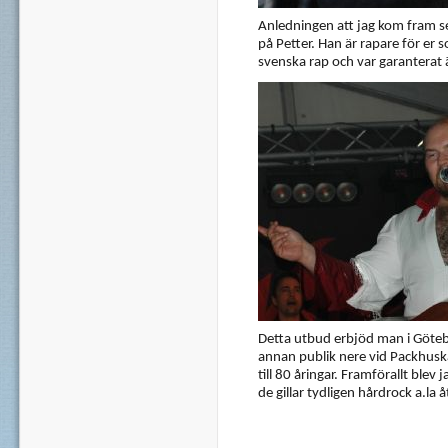
Anledningen att jag kom fram sen
på Petter. Han är rapare för er 
svenska rap och var garanterat ä
Detta utbud erbjöd man i Götebo
annan publik nere vid Packhuska
till 80 åringar. Framförallt ble
de gillar tydligen hårdrock a.la åt