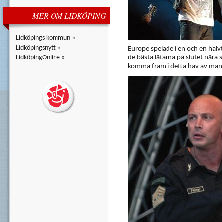
MER OM LIDKÖPING
Lidköpings kommun »
Lidköpingsnytt »
Europe spelade i en och en hal
LidköpingOnline »
de bästa låtarna på slutet nära
komma fram i detta hav av männ