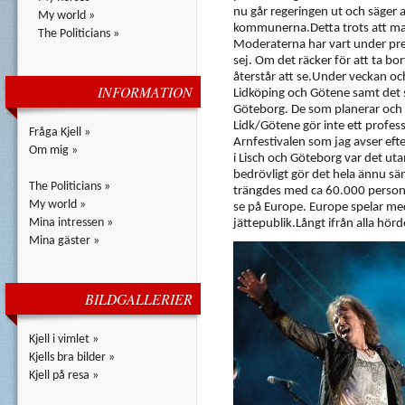
nu går regeringen ut och säger 
My world »
kommunerna.Detta trots att man
The Politicians »
Moderaterna har vart under pr
sej. Om det räcker för att ta b
återstår att se.Under veckan och
INFORMATION
Lidköping och Götene samt det 
Göteborg. De som planerar och l
Lidk/Götene gör inte ett professio
Fråga Kjell »
Arnfestivalen som jag avser eft
Om mig »
i Lisch och Göteborg var det ut
bedrövligt gör det hela ännu säm
The Politicians »
trängdes med ca 60.000 person
My world »
se på Europe. Europe spelar me
Mina intressen »
jättepublik.Långt ifrån alla hörd
Mina gäster »
BILDGALLERIER
Kjell i vimlet »
Kjells bra bilder »
Kjell på resa »