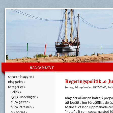
BLOGGMENY
Senaste inläggen »
Regeringspolitik..o Ju
Bloggarkiv »
Kategorier »
fredag, 14 september 2007 00:46, Polit
Politik »
Kjells Funderingar »
Idag har alliansen haft s,k pro
Mina gäster »
att berätta hur förträffliga de ä
Mina intressen »
Maud Olofsson uppmanade cen
"hata" allt som sossarna stod 
My horses »