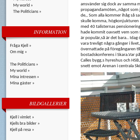
ansvänder sig dock av samma me
My world »
propagandamöten,,något som jag 
The Politicians »
de,, Som alla kommer ihåg så sa
skulle komma, högkonjukturen ä
med 40 talisternas pensionering
INFORMATION
hade kommit oavsett vem som sty
är populär,så är det bara.. Idag 
vara trevligt några gånger i livet
Fråga Kjell »
övernattade på föregångaren till
Om mig »
bostadskonferens i Skara.Var på
Calles bygg,s hyreshus och HSB
The Politicians »
snett emot Arenan i centrala Sk
My world »
Mina intressen »
Mina gäster »
BILDGALLERIER
Kjell i vimlet »
Kjells bra bilder »
Kjell på resa »