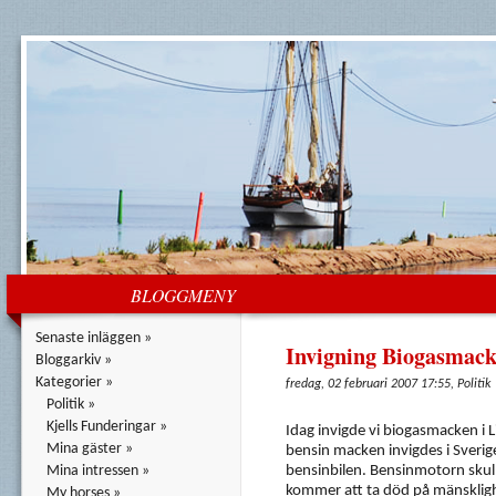
BLOGGMENY
Senaste inläggen »
Invigning Biogasmac
Bloggarkiv »
Kategorier »
fredag, 02 februari 2007 17:55, Politik
Politik »
Kjells Funderingar »
Idag invigde vi biogasmacken i L
Mina gäster »
bensin macken invigdes i Sverige.
Mina intressen »
bensinbilen. Bensinmotorn skul
kommer att ta död på mänsklig
My horses »