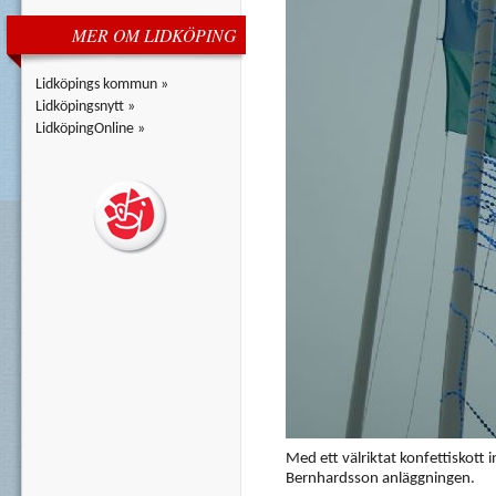
MER OM LIDKÖPING
Lidköpings kommun »
Lidköpingsnytt »
LidköpingOnline »
Med ett välriktat konfettiskott
Bernhardsson anläggningen.