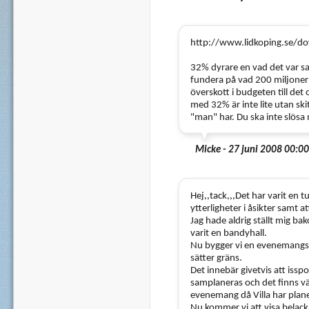
http://www.lidkoping.se
32% dyrare en vad det var sa
fundera på vad 200 miljoner *
överskott i budgeten till det
med 32% är inte lite utan s
"man" har. Du ska inte slös
Micke - 27 juni 2008 00:00
Hej,,tack,,,Det har varit en 
ytterligheter i åsikter samt at
Jag hade aldrig ställt mig b
varit en bandyhall.
Nu bygger vi en evenemangsa
sätter gräns.
Det innebär givetvis att isspo
samplaneras och det finns väl
evenemang då Villa har pla
Nu kommer vi att visa belacka