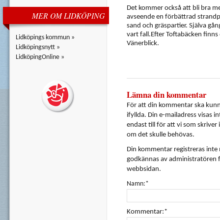
Det kommer också att bli bra me
MER OM LIDKÖPING
avseende en förbättrad strandp
sand och gräspartier. Själva gån
vart fall.Efter Toftabäcken finns 
Lidköpings kommun »
Vänerblick.
Lidköpingsnytt »
LidköpingOnline »
Lämna din kommentar
För att din kommentar ska kunna
ifyllda. Din e-mailadress visas i
endast till för att vi som skrive
om det skulle behövas.
Din kommentar registreras inte
godkännas av administratören f
webbsidan.
Namn:*
Kommentar:*