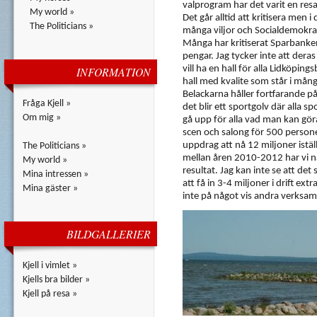
valprogram har det varit en resa
My world »
Det går alltid att kritisera men 
The Politicians »
många viljor och Socialdemokra
Många har kritiserat Sparbanken 
pengar. Jag tycker inte att deras
vill ha en hall för alla Lidköpin
INFORMATION
hall med kvalite som står i mån
Belackarna håller fortfarande på
Fråga Kjell »
det blir ett sportgolv där alla sp
Om mig »
gå upp för alla vad man kan göra
scen och salong för 500 personer
uppdrag att nå 12 miljoner istäl
The Politicians »
mellan åren 2010-2012 har vi nå
My world »
resultat. Jag kan inte se att det 
Mina intressen »
att få in 3-4 miljoner i drift e
Mina gäster »
inte på något vis andra verksam
BILDGALLERIER
Kjell i vimlet »
Kjells bra bilder »
Kjell på resa »