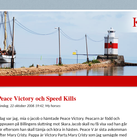
Peace Victory och Speed Kills
öndag, 22 oktober 2006 19:42, My horses
dag var jag, mia o jacob o hämtade Peace Victory. Peacarn är född och
ppvuxen på Billingens sluttning mot Skara.Jacob skall nu få visa vad han går
ör eftersom han skall tämja och köra in hästen. Peace V är sista avkomman
fter Mary Cristy. Pappa är Victory Party.Mary Cristy som jag samägde med