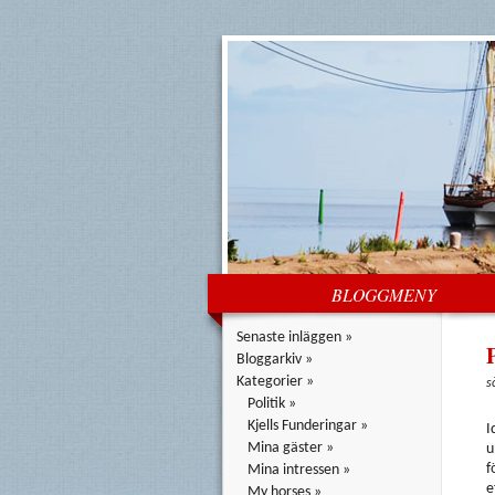
BLOGGMENY
Senaste inläggen »
Bloggarkiv »
Kategorier »
s
Politik »
Kjells Funderingar »
I
Mina gäster »
u
f
Mina intressen »
e
My horses »