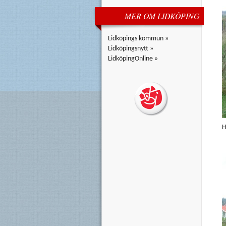
MER OM LIDKÖPING
Lidköpings kommun »
Lidköpingsnytt »
LidköpingOnline »
H