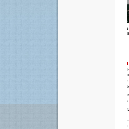
S
t
F
D
a
b
D
a
N
K