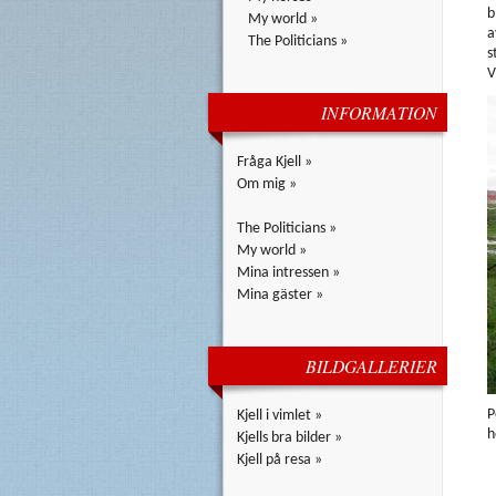
b
My world »
a
The Politicians »
s
V
INFORMATION
Fråga Kjell »
Om mig »
The Politicians »
My world »
Mina intressen »
Mina gäster »
BILDGALLERIER
P
Kjell i vimlet »
h
Kjells bra bilder »
Kjell på resa »