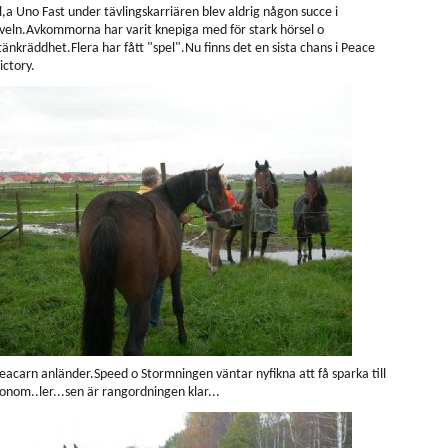
l,a Uno Fast under tävlingskarriären blev aldrig någon succe i
veln.Avkommorna har varit knepiga med för stark hörsel o
tänkräddhet.Flera har fått "spel".Nu finns det en sista chans i Peace
ictory.
eacarn anländer.Speed o Stormningen väntar nyfikna att få sparka till
onom..ler...sen är rangordningen klar...