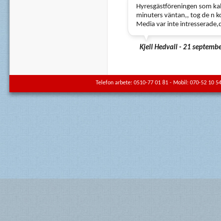
Hyresgästföreningen som kall
minuters väntan,, tog de n ko
Media var inte intresserade,
Kjell Hedvall - 21 septemb
Telefon arbete: 0510-77 01 81 - Mobil: 070-52 10 54