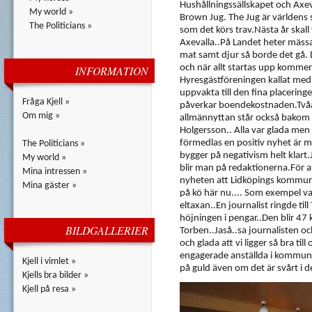
Hushållningssällskapet och Axeval
My world »
Brown Jug. The Jug är världens
The Politicians »
som det körs trav.Nästa år skall
Axevalla..På Landet heter mäss
mat samt djur så borde det gå. D
och när allt startas upp kommer 
INFORMATION
Hyresgästföreningen kallat med
uppvakta till den fina placering
Fråga Kjell »
påverkar boendekostnaden.Tvåa
Om mig »
allmännyttan står också bakom 
Holgersson.. Alla var glada men 
förmedlas en positiv nyhet är ma
The Politicians »
bygger på negativism helt klart.
My world »
blir man på redaktionerna.För a
Mina intressen »
nyheten att Lidköpings kommun
Mina gäster »
på kö här nu.... Som exempel var 
eltaxan..En journalist ringde til
höjningen i pengar..Den blir 47 k
BILDGALLERIER
Torben..Jaså..sa journalisten och
och glada att vi ligger så bra till
engagerade anställda i kommune
Kjell i vimlet »
på guld även om det är svårt i de
Kjells bra bilder »
Kjell på resa »