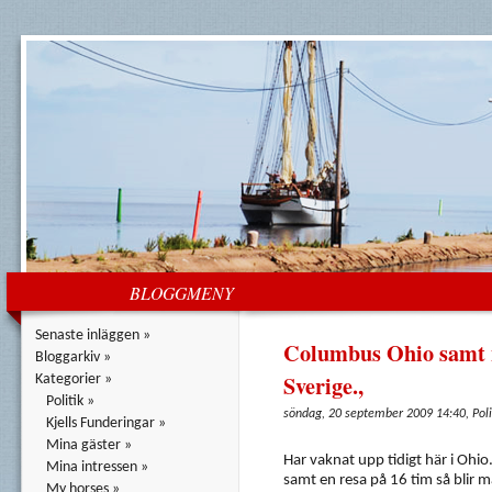
BLOGGMENY
Senaste inläggen »
Columbus Ohio samt n
Bloggarkiv »
Sverige.,
Kategorier »
Politik »
söndag, 20 september 2009 14:40, Poli
Kjells Funderingar »
Mina gäster »
Har vaknat upp tidigt här i Ohi
Mina intressen »
samt en resa på 16 tim så blir 
My horses »