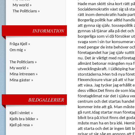
Hade man skött sina kort rätt p
My world »
Socialdemokratin växt sig så sta
The Politicians »
rätt inom demokratin hade partiet
Borgerlig politik har alltid hand
att gynna sig själv. Sossepolitik 
INFORMATION
gynnas så tjänar alla på det och
borgerliga som vi då försöker u
svaga som i sin tur konsumerar o
Fråga Kjell »
med pengar de inte behöver och d
Om mig »
företagandet har jag själv sutti
nu. Det är viktigt med nyföret
The Politicians »
allmänt betonar mängden nya för
My world »
utvecklingskraft. I Lidköping ha
Mina intressen »
storstäderna.Men två nya föret
Flexenclosure visar på att vi ha
Mina gäster »
att växa. Jag tycker jag erhållit
dess villkor.Det finns de som klag
företagklimat när det i själva ver
BILDGALLERIER
centrum och det startas handel h
kommer inte att gå. Man måste h
gå runt.Idag startar man föret
Kjell i vimlet »
blivit bra på.Visst finns det g
Kjells bra bilder »
måste man ha en bra idé. Heminr
Kjell på resa »
att starta och det är ingen lätt
prisar ut sig,såg en annons att 