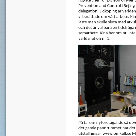
högste chef för Divison of Ment
Prevention and Control i Bejing
delegation. Lidköping är värld
vi berättade om vårt arbete. K
läste man skulle sluta med arkub
och det är väl bara en tidsfrå
samarbete. Kina har om nu inte a
världsnation nr 1.
På tal om nyföretagande så utv
det gamla pannrummet har det 
utställningar. www.omkull.se Ma