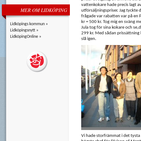
vattenkokare hade precis lagt av 
MER OM LIDKÖPING
utförsäljningspriser. Jag tyckte 
frågade var rabatten var på en 
kr = 500 kr. Tog mig en sväng m
Lidköpings kommun »
Jula tog för sina kokare och se,
Lidköpingsnytt »
299 kr. Med sådan prissättning 
LidköpingOnline »
slå igen.
Vi hade storfrämmat i det tysta 