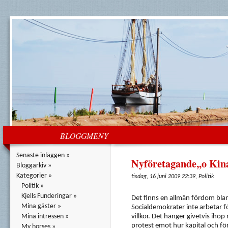
BLOGGMENY
Senaste inläggen »
Nyföretagande,,o Kin
Bloggarkiv »
Kategorier »
tisdag, 16 juni 2009 22:39, Politik
Politik »
Kjells Funderingar »
Det finns en allmän fördom blan
Mina gäster »
Socialdemokrater inte arbetar fö
Mina intressen »
villkor. Det hänger givetvis ihop
protest emot hur kapital och fö
My horses »