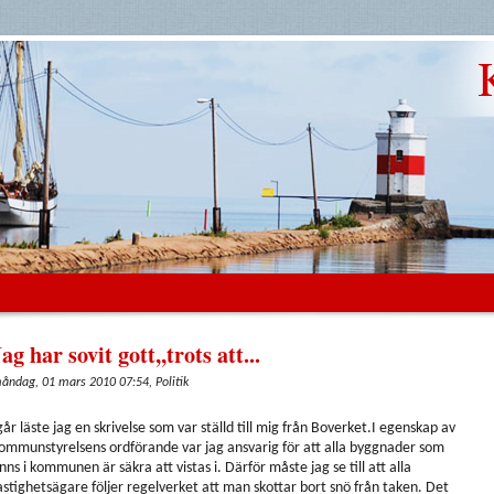
ag har sovit gott,,trots att...
åndag, 01 mars 2010 07:54, Politik
går läste jag en skrivelse som var ställd till mig från Boverket.I egenskap av
ommunstyrelsens ordförande var jag ansvarig för att alla byggnader som
inns i kommunen är säkra att vistas i. Därför måste jag se till att alla
astighetsägare följer regelverket att man skottar bort snö från taken. Det