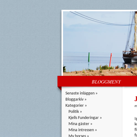
BLOGGMENY
Senaste inläggen »
J
Bloggarkiv »
Kategorier »
m
Politik »
Kjells Funderingar »
I
Mina gäster »
k
f
Mina intressen »
f
My horses »