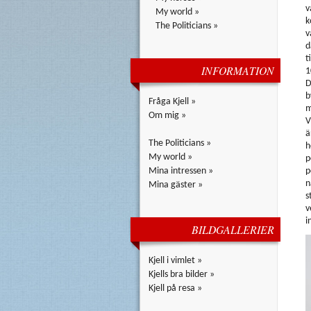
v
My world »
k
The Politicians »
v
d
t
INFORMATION
1
D
b
Fråga Kjell »
m
Om mig »
V
ä
The Politicians »
h
My world »
p
Mina intressen »
p
n
Mina gäster »
s
v
i
BILDGALLERIER
Kjell i vimlet »
Kjells bra bilder »
Kjell på resa »