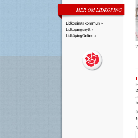
MER OM LIDKÖPING
Lidköpings kommun »
Lidköpingsnytt »
LidköpingOnline »
S
F
D
a
b
D
a
N