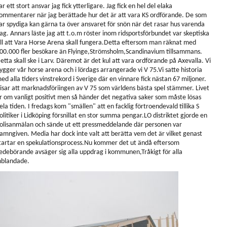
ar ett stort ansvar jag fick ytterligare. Jag fick en hel del elaka
ommentarer när jag berättade hur det är att vara KS ordförande. De som
ar spydiga kan gärna ta över ansvaret för snön när det rasar hus varenda
ag. Annars läste jag att t.o.m röster inom ridsportsförbundet var skeptiska
ill att Vara Horse Arena skall fungera.Detta eftersom man räknat med
00.000 fler besökare än Flyinge,Strömsholm,Scandinavium tillsammans.
etta skall ske i Larv. Däremot är det kul att vara ordförande på Axevalla. Vi
ygger vår horse arena och i lördags arrangerade vi V 75.Vi satte historia
ed alla tiders vinstrekord i Sverige där en vinnare fick nästan 67 miljoner.
isar att marknadsföriingen av V 75 som världens bästa spel stämmer. Livet
r om vanligt positivt men så händer det negativa saker som måste lösas
ela tiden. I fredags kom "smällen" att en facklig förtroendevald tillika S
olitiker i Lidköping försnillat en stor summa pengar.LO distriktet gjorde en
olisanmälan och sände ut ett pressmeddelande där personen var
amngiven. Media har dock inte valt att berätta vem det är vilket genast
tartar en spekulationsprocess.Nu kommer det ut ändå eftersom
edebörande avsäger sig alla uppdrag i kommunen,Tråkigt för alla
nblandade.