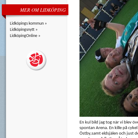
MER OM LIDKÖPING
Lidköpings kommun »
Lidköpingsnytt »
LidköpingOnline »
En kul bild jag tog när vi blev 
spontan Arena. En kille på cyke
Östby,samt eldsjälen och just d