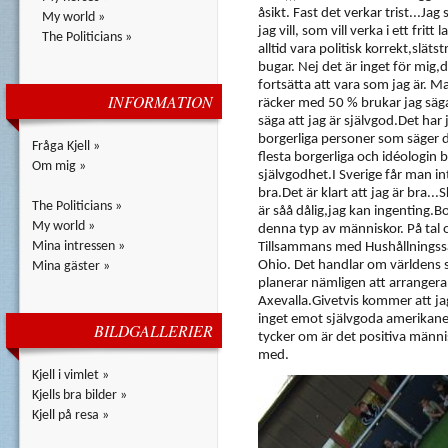
åsikt. Fast det verkar trist...Ja
My world »
jag vill, som vill verka i ett fri
The Politicians »
alltid vara politisk korrekt,slä
bugar. Nej det är inget för mig,
fortsätta att vara som jag är. Ma
INFORMATION
räcker med 50 % brukar jag säga
säga att jag är självgod.Det har j
borgerliga personer som säger d
Fråga Kjell »
flesta borgerliga och idéologin
Om mig »
självgodhet.I Sverige får man in
bra.Det är klart att jag är bra..
The Politicians »
är såå dålig,jag kan ingenting.B
My world »
denna typ av människor. På tal 
Mina intressen »
Tillsammans med Hushållningssäl
Ohio. Det handlar om världens st
Mina gäster »
planerar nämligen att arrangera
Axevalla.Givetvis kommer att ja
inget emot självgoda amerikaner
BILDGALLERIER
tycker om är det positiva männ
med.
Kjell i vimlet »
Kjells bra bilder »
Kjell på resa »