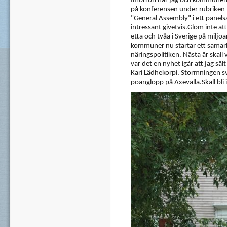
Imorron har jag och kommunens
på konferensen under rubriken Bes
"General Assembly" i ett panelsa
intressant givetvis.Glöm inte att
etta och tvåa i Sverige på miljöar
kommuner nu startar ett samarb
näringspolitiken. Nästa år skall 
var det en nyhet igår att jag så
Kari Lädhekorpi. Stormningen sv
poänglopp på Axevalla.Skall bli i