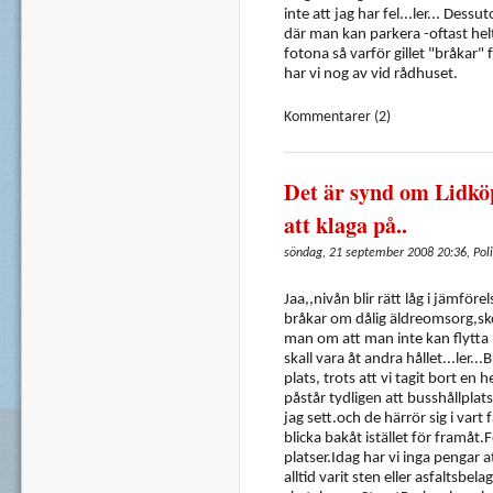
inte att jag har fel...ler... Dess
där man kan parkera -oftast helt
fotona så varför gillet "bråkar"
har vi nog av vid rådhuset.
Kommentarer (2)
Det är synd om Lidkö
att klaga på..
söndag, 21 september 2008 20:36, Poli
Jaa,,nivån blir rätt låg i jämf
bråkar om dålig äldreomsorg,sk
man om att man inte kan flytta 
skall vara åt andra hållet...ler..
plats, trots att vi tagit bort en h
påstår tydligen att busshållplats
jag sett.och de härrör sig i vart f
blicka bakåt istället för framåt.F
platser.Idag har vi inga pengar 
alltid varit sten eller asfaltsbela