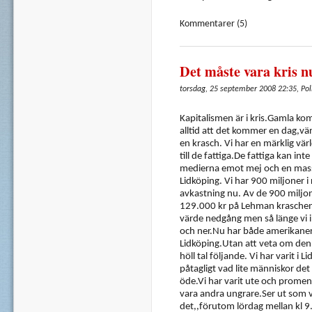
Kommentarer (5)
Det måste vara kris nu
torsdag, 25 september 2008 22:35, Poli
Kapitalismen är i kris.Gamla ko
alltid att det kommer en dag,vän
en krasch. Vi har en märklig vär
till de fattiga.De fattiga kan inte
medierna emot mej och en massa
Lidköping. Vi har 900 miljoner 
avkastning nu. Av de 900 miljon
129.000 kr på Lehman kraschen,
värde nedgång men så länge vi i
och ner.Nu har både amerikaner
Lidköping.Utan att veta om den
höll tal följande. Vi har varit i 
påtagligt vad lite människor det 
öde.Vi har varit ute och promen
vara andra ungrare.Ser ut som vi
det,,förutom lördag mellan kl 9