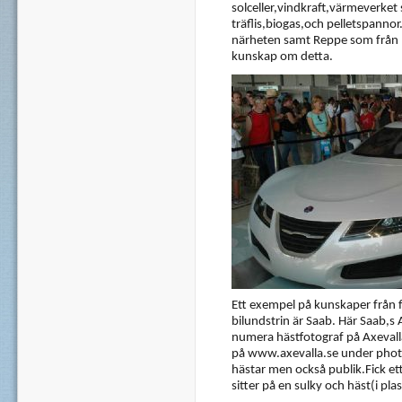
solceller,vindkraft,värmeverket
träflis,biogas,och pelletspannor
närheten samt Reppe som från b
kunskap om detta.
Ett exempel på kunskaper från fl
bilundstrin är Saab. Här Saab,s 
numera hästfotograf på Axevalla
på www.axevalla.se under photos
hästar men också publik.Fick et
sitter på en sulky och häst(i plas