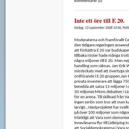
Kommentarer (0)
Inte ett öre till E 20.
lördag, 13 september 2008 10:40, Polit
Moderaterna och framförallt Cec
den tidigare regeringen avseend
att förbättra E 20 var budskapet
tillbaka röster hade många tro
några miljoner till E 20. Men nej.
handling som räknas. Jan-Erik 
misslyckats med att övertyga si
ordförande i E 20 gruppen.Jan-
privata investerare att lägga 75
beredda att satsa 15 miljoner i
30 miljoner.Minns debatten i Li
för en arena. Till skillnad från Va
ingen seriös som tror att man ka
larvigt...Hästprojektet har sväll
på över 100 miljoner som någon 
Märkligt att Vara som demonter
innevånarna flyr till Lidköping i
att Socialdemokraterna i Vara 