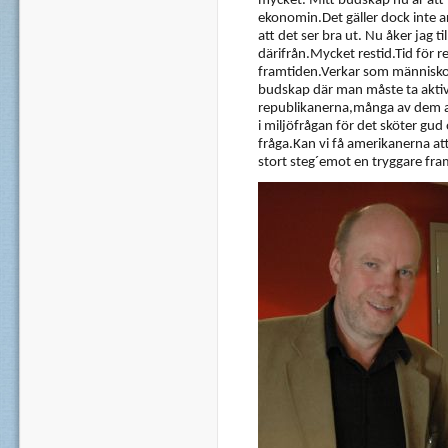
mycket. Mitt budskap nu är att 
ekonomin.Det gäller dock inte a
att det ser bra ut. Nu åker jag ti
därifrån.Mycket restid.Tid för 
framtiden.Verkar som människor i
budskap där man måste ta aktiv 
republikanerna,många av dem ans
i miljöfrågan för det sköter gu
fråga.Kan vi få amerikanerna att
stort steg´emot en tryggare fra