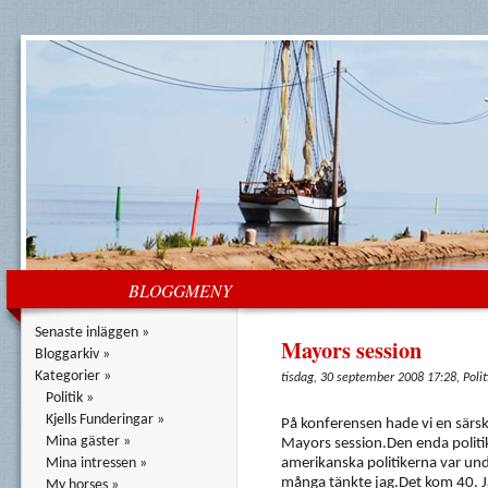
BLOGGMENY
Senaste inläggen »
Mayors session
Bloggarkiv »
Kategorier »
tisdag, 30 september 2008 17:28, Polit
Politik »
Kjells Funderingar »
På konferensen hade vi en särski
Mina gäster »
Mayors session.Den enda politik
Mina intressen »
amerikanska politikerna var un
många tänkte jag.Det kom 40. J
My horses »