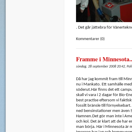
. Det går jättebra för Vänertek
Kommentarer (0)
Framme i Minnesota..o
söndag, 28 september 2008 20:42, Poli
Då har jag kommit fram till Min
nu i Mankato. Ett samhälle med
söderut.Här finns det ett campu
skall vi vara i 2 dagar för Bio-
best practise eftersom vi faktis
fossilt bränsle till förnyelseba
ned bensinstationer men även Sh
Hamnen.Det gör man inte i Amer
och kol. Det är klart att de har
man börja. Här i Minnesota är 