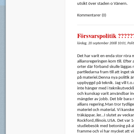
utsikt över staden o Vänern.
Kommentarer (0)
Försvarspolitik ????
lördag, 20 september 2008 10:01, Polit
Det har varit en enda stor röra
alliansregeringen kom till. Efter
orter där förband skulle läggas n
partiledarna fram till att inget sk
på materiel.Denna nya politik är
uppbyggd på teknik. Jag vill t.o.
inte hänger med i teknikutveck
och kunskap varit användbar ino
mängder av jobb. Det blir bara 
allians regering.Man tror tydlige
materiel och material. Vi kansk
träkäppar..ler...I slutet av veck
Rockford,Illinois.USA. Det var 
studiebesök med betoning på alt
framme och vi har mycket att vi