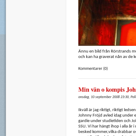
Ännu en bild från Rörstrands m
och kan ha graverat nån av de k
Kommentarer (0)
Min vän o kompis John
onsdag, 10 september 2008 23:30, Poli
Ikväll är jag riktigt, riktigt le
Johnny Fröjd avled idag under e
gardie under studietiden och Jo
SSU. Vi har hängt ihop i alla å
besked kommer,vilka drabbar oss a