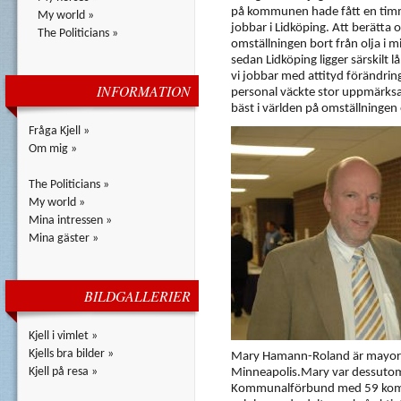
på kommunen hade fått en timma 
My world »
jobbar i Lidköping. Att berätta o
The Politicians »
omställningen bort från olja i mi
sedan Lidköping ligger särskilt 
vi jobbar med attityd förändri
INFORMATION
personal väckte stor uppmärks
bäst i världen på omställningen 
Fråga Kjell »
Om mig »
The Politicians »
My world »
Mina intressen »
Mina gäster »
BILDGALLERIER
Kjell i vimlet »
Kjells bra bilder »
Mary Hamann-Roland är mayor i A
Kjell på resa »
Minneapolis.Mary var dessutom
Kommunalförbund med 59 kommun