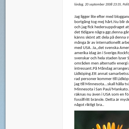
lördag, 20 september 2008 23:35, Polit
Jag ligger lite efter med blogg
bortgång tog mej hårt.Nu blir de
och jag fick hedersuppdraget at
det tidigare några ggr,denna g
känns skönt att dela på denna 
många år av internationellt arb
med USA. Ja,,det svenska Amerika
amerika idag än i Sverige.Rockfo
svenskar och hela staden lyser S
områden men alternativ energi 
intressant.På Måndag arrangera
Lidköping.Ett annat samarbetssä
rad personer kommer till Lidkö
jag till Minnesota...skall hålla 
Minnesota i San Paul/Mankato.T
räknas nu även i USA som en f
fossilfritt bränsle. Detta är myc
något riktigt bra..