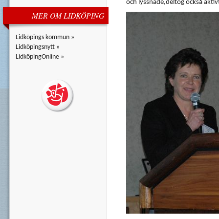
och lyssnade,deltog också aktiv
MER OM LIDKÖPING
Lidköpings kommun »
Lidköpingsnytt »
LidköpingOnline »