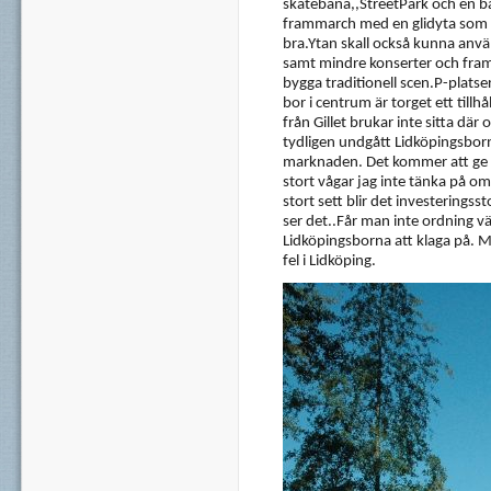
skatebana,,StreetPark och en ba
frammarch med en glidyta som ä
bra.Ytan skall också kunna anv
samt mindre konserter och fra
bygga traditionell scen.P-platse
bor i centrum är torget ett till
från Gillet brukar inte sitta där 
tydligen undgått Lidköpingsborna
marknaden. Det kommer att ge s
stort vågar jag inte tänka på o
stort sett blir det investeringss
ser det..Får man inte ordning vä
Lidköpingsborna att klaga på. M
fel i Lidköping.