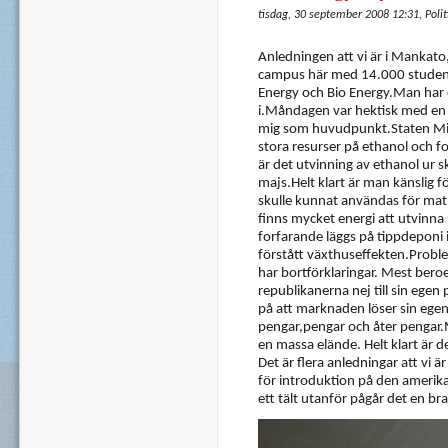
tisdag, 30 september 2008 12:31, Polit
Anledningen att vi är i Mankato
campus här med 14.000 studente
Energy och Bio Energy.Man har 
i.Måndagen var hektisk med en
mig som huvudpunkt.Staten Min
stora resurser på ethanol och fo
är det utvinning av ethanol ur
majs.Helt klart är man känslig
skulle kunnat användas för matp
finns mycket energi att utvinna 
forfarande läggs på tippdeponi 
förstått växthuseffekten.Probleme
har bortförklaringar. Mest bero
republikanerna nej till sin ege
på att marknaden löser sin egen k
pengar,pengar och åter pengar.M
en massa elände. Helt klart är de
Det är flera anledningar att vi ä
för introduktion på den amerik
ett tält utanför pågår det en br